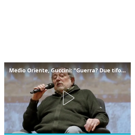
Medio Oriente, Guccini: "Guerra? Due tifoserie che si urlano contro e dimenticano vittime"