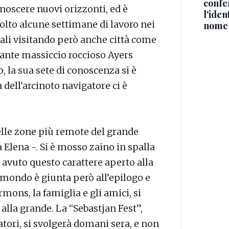
confe
noscere nuovi orizzonti, ed è
l'iden
volto alcune settimane di lavoro nei
nome
ali visitando però anche città come
nante massiccio roccioso Ayers
 la sua sete di conoscenza si è
a dell'arcinoto navigatore ci è
elle zone più remote del grande
lena -. Si è mosso zaino in spalla
 avuto questo carattere aperto alla
mondo è giunta però all’epilogo e
mons, la famiglia e gli amici, si
lla grande. La “Sebastjan Fest”,
ori, si svolgerà domani sera, e non