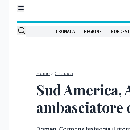
CRONACA
REGIONE
NORDEST
Home
Cronaca
Sud America, A
ambasciatore 
Domani Cormons festeggia il ritor