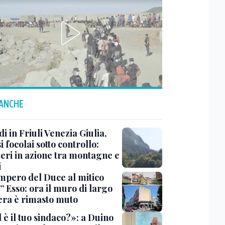
 ANCHE
i in Friuli Venezia Giulia,
i focolai sotto controllo:
teri in azione tra montagne e
i
impero del Duce al mitico
” Esso: ora il muro di largo
era è rimasto muto
 è il tuo sindaco?»: a Duino