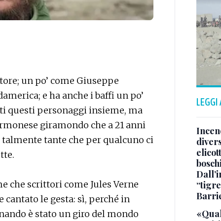
atore; un po’ come Giuseppe
Sudamerica; e ha anche i baffi un po’
LEGGI
tti questi personaggi insieme, ma
 cormonese giramondo che a 21 anni
Incend
e, talmente tante che per qualcuno ci
divers
elicot
tte.
bosch
Dall’
me che scrittori come Jules Verne
“tigre
Barri
cantato le gesta: sì, perché in
«Qual
inando è stato un giro del mondo