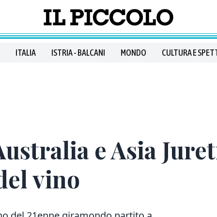
ITALIA
ISTRIA - BALCANI
MONDO
CULTURA E SPET
ustralia e Asia Juret
del vino
no del 21enne giramondo partito a