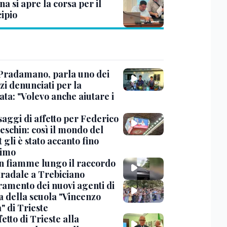
na si apre la corsa per il
ipio
Pradamano, parla uno dei
zi denunciati per la
ta: "Volevo anche aiutare i
saggi di affetto per Federico
eschin: così il mondo del
 gli è stato accanto fino
timo
in fiamme lungo il raccordo
tradale a Trebiciano
uramento dei nuovi agenti di
a della scuola "Vincenzo
" di Trieste
fetto di Trieste alla