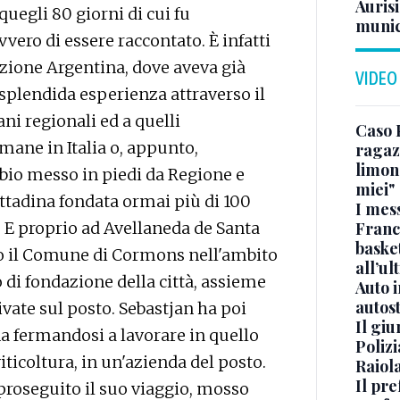
Aurisi
quegli 80 giorni di cui fu
munic
vero di essere raccontato. È infatti
ezione Argentina, dove aveva già
VIDEO
 splendida esperienza attraverso il
ani regionali ed a quelli
Caso 
mane in Italia o, appunto,
ragaz
limona
bio messo in piedi da Regione e
miei"
ttadina fondata ormai più di 100
I mes
i. E proprio ad Avellaneda de Santa
Franc
basket
io il Comune di Cormons nell'ambito
all’ul
 di fondazione della città, assieme
Auto 
autos
rivate sul posto. Sebastjan ha poi
Il gi
a fermandosi a lavorare in quello
Polizi
viticoltura, in un'azienda del posto.
Raiola
Il pre
 proseguito il suo viaggio, mosso