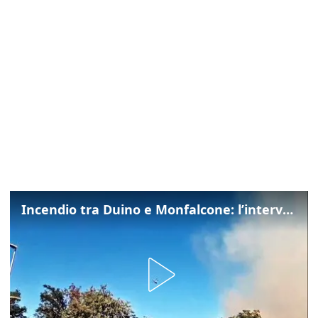
Incendio tra Duino e Monfalcone: l’intervento dei vigili del fuoco