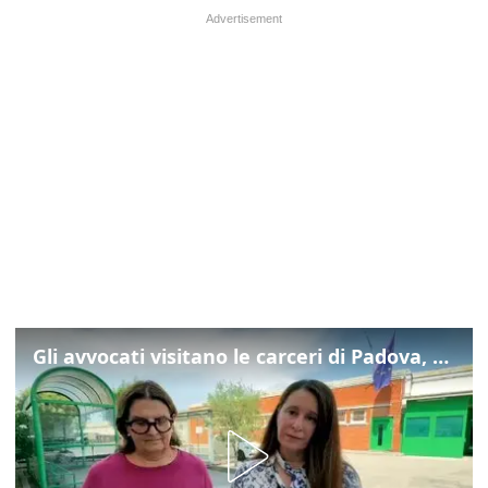
Gli avvocati visitano le carceri di Padova, ecco cosa hanno trovato