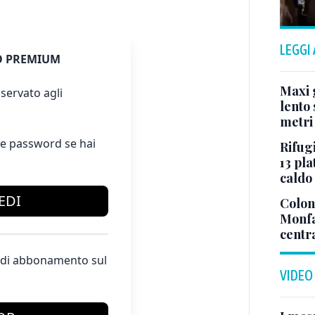
LEGGI
 PREMIUM
Maxi g
servato agli
lento 
metri
e password se hai
Rifugi
13 pla
caldo
EDI
Colonn
Monfa
centr
te di abbonamento sul
VIDEO