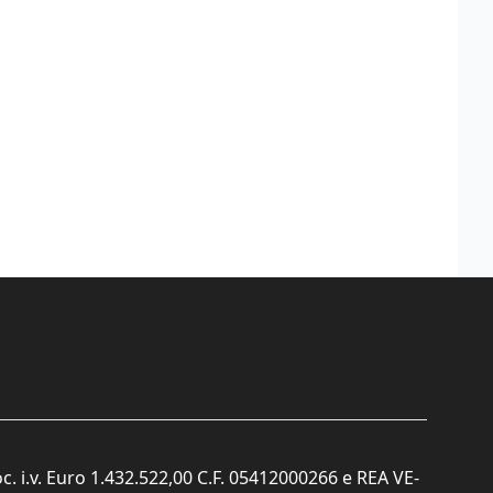
c. i.v. Euro 1.432.522,00 C.F. 05412000266 e REA VE-