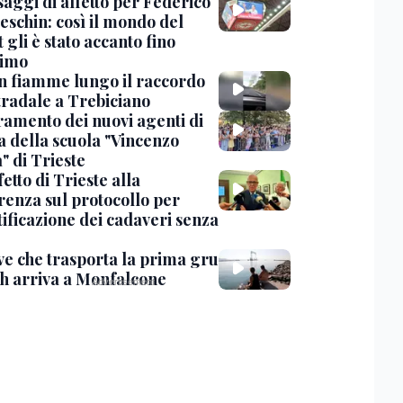
saggi di affetto per Federico
eschin: così il mondo del
 gli è stato accanto fino
timo
in fiamme lungo il raccordo
tradale a Trebiciano
uramento dei nuovi agenti di
a della scuola "Vincenzo
" di Trieste
fetto di Trieste alla
renza sul protocollo per
tificazione dei cadaveri senza
ve che trasporta la prima gru
th arriva a Monfalcone