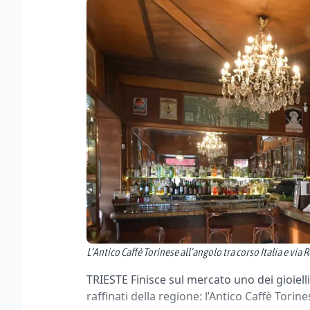
L’Antico Caffè Torinese all’angolo tra corso Italia e via
TRIESTE Finisce sul mercato uno dei gioielli d
raffinati della regione: l’Antico Caffè Torines