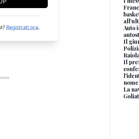
I mes
OP
Franc
basket
all’ul
t?
Registrati ora
.
Auto 
autos
Il gi
Polizi
Raiola
Il pre
confe
l'iden
nome
La na
Golia