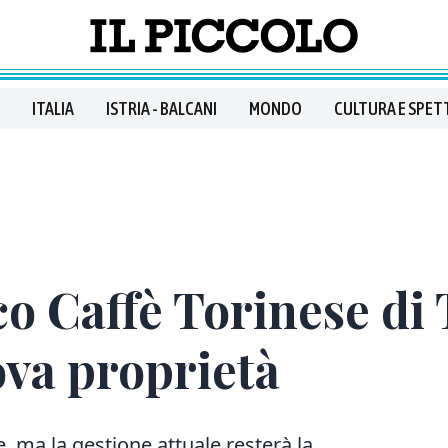
ITALIA
ISTRIA - BALCANI
MONDO
CULTURA E SPET
co Caffè Torinese di 
ova proprietà
e, ma la gestione attuale resterà la