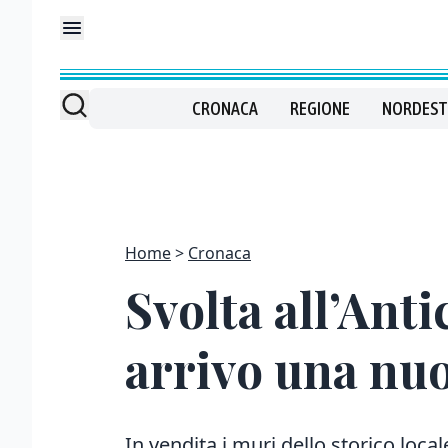
CRONACA
REGIONE
NORDEST
Home
Cronaca
Svolta all’Anti
arrivo una nu
In vendita i muri dello storico local