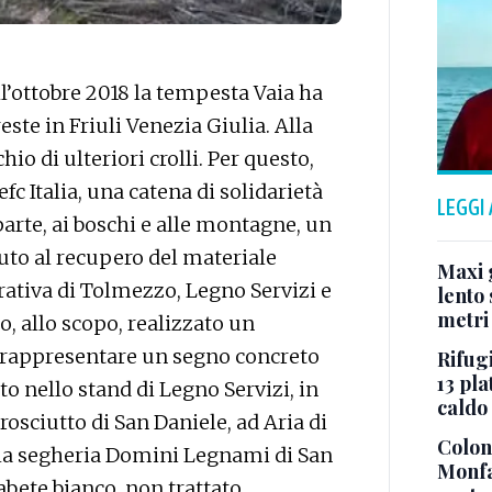
ll’ottobre 2018 la tempesta Vaia ha
reste in Friuli Venezia Giulia. Alla
chio di ulteriori crolli. Per questo,
fc Italia, una catena di solidarietà
LEGGI
parte, ai boschi e alle montagne, un
buto al recupero del materiale
Maxi g
erativa di Tolmezzo, Legno Servizi e
lento 
metri
o, allo scopo, realizzato un
o rappresentare un segno concreto
Rifugi
13 pla
to nello stand di Legno Servizi, in
caldo
rosciutto di San Daniele, ad Aria di
Colonn
dalla segheria Domini Legnami di San
Monfa
abete bianco, non trattato,