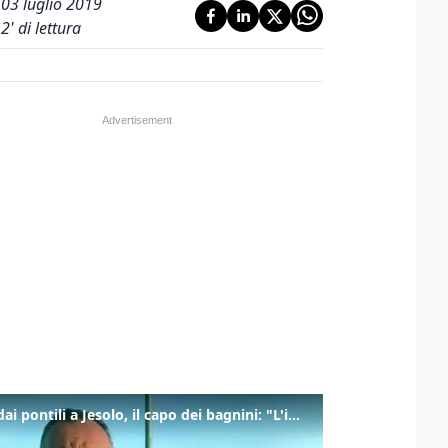
03 luglio 2019
2
' di lettura
Tuffi dai pontili a Jesolo, il capo dei bagnini: "L'impegno di tutti per evitare altre tragedie"