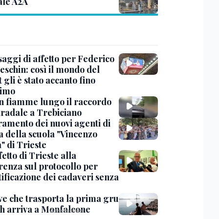
ale A2A
saggi di affetto per Federico
eschin: così il mondo del
 gli è stato accanto fino
timo
in fiamme lungo il raccordo
tradale a Trebiciano
uramento dei nuovi agenti di
a della scuola "Vincenzo
" di Trieste
fetto di Trieste alla
renza sul protocollo per
tificazione dei cadaveri senza
ve che trasporta la prima gru
th arriva a Monfalcone