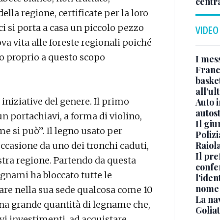
centr
ella regione, certificate per la loro
ci si porta a casa un piccolo pezzo
VIDEO
ova vita alle foreste regionali poiché
ato proprio a questo scopo
I mes
Franc
basket
all’ul
iniziative del genere. Il primo
Auto 
autos
n portachiavi, a forma di violino,
Il gi
me si può”. Il legno usato per
Polizi
Raiola
occasione da uno dei tronchi caduti,
Il pre
ostra regione. Partendo da questa
confe
nami ha bloccato tutte le
l'iden
nome
ivare nella sua sede qualcosa come 10
La na
 Una grande quantità di legname che,
Golia
ovi investimenti, ad acquistare