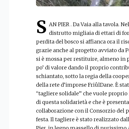
S
AN PIER . Da Vaia alla tavola. Ne
distrutto migliaia di ettari di fo
perdita del bosco si affianca ora il ris
grazie anche al progetto avviato da Pe
si è mossa per restituire, almeno in 
po’ di valore dando il proprio contri
schiantato, sotto la regia della coop
della rete d’imprese FriûlDane. È stat
“tagliere solidale” che vuole propri
di questa solidarietà e che è presenta
collaborazione con il Consorzio del p
festa. Il tagliere è stato realizzato 
Pier, in legno massello di purissimo 