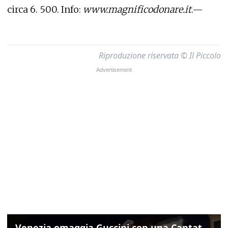
circa 6. 500. Info:
www.magnificodonare.it
.—
Riproduzione riservata © Il Piccolo
Venezia omaggia Guccini con una Cantata Anarchica in campo Santa Margherita