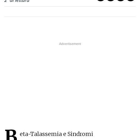
2
' di lettura
B
eta-Talassemia e Sindromi