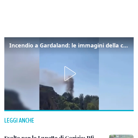
Incendio a Gardaland: le immagini della colonna di fumo
LEGGI ANCHE
Svolta per la Lunetta di Gorizia: Rfi