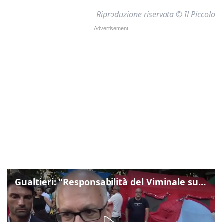
Riproduzione riservata © Il Piccolo
Gualtieri: "Responsabilità del Viminale su Spin Time? La posizione dei partiti è nota"