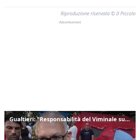
Riproduzione riservata © Il Piccolo
Gualtieri: "Responsabilità del Viminale su Spin Time? La posizione dei partiti è nota"