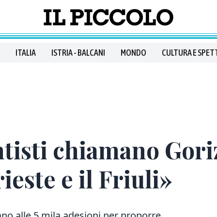
ITALIA
ISTRIA - BALCANI
MONDO
CULTURA E SPET
tisti chiamano Gori
este e il Friuli»
o alle 5 mila adesioni per proporre