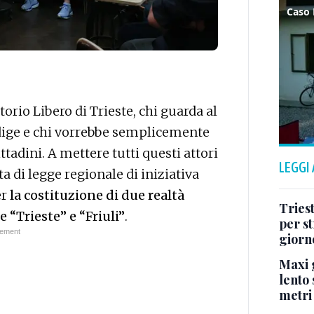
itorio Libero di Trieste, chi guarda al
dige e chi vorrebbe semplicemente
ittadini. A mettere tutti questi attori
LEGGI
ta di legge regionale di iniziativa
er
la costituzione di due realtà
Tries
“Trieste” e “Friuli”
.
per s
giorn
Maxi g
lento 
metri