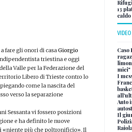
Rifugi
13 pla
caldo
VIDEO
Caso 
 a fare gli onori di casa
Giorgio
ragaz
indipendentista triestina e oggi
limona
ella Valle per la Federazione del
miei"
I mes
rritorio Libero di Trieste contro lo
Franc
spiegando come la nascita del
basket
sso verso la separazione
all’ul
Auto 
autos
ni Sessanta vi fossero posizioni
Il gi
egione e ha definito le nuove
Polizi
Raiola
 «niente più che poltronificio». Il