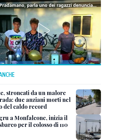
Caso Pradamano, parla uno dei ragazzi denunciati per la limonata: "Volevo anche aiutare i miei"
 ANCHE
te, stroncati da un malore
trada: due anziani morti nel
o del caldo record
ru a Monfalcone, inizia il
sbarco per il colosso di 110