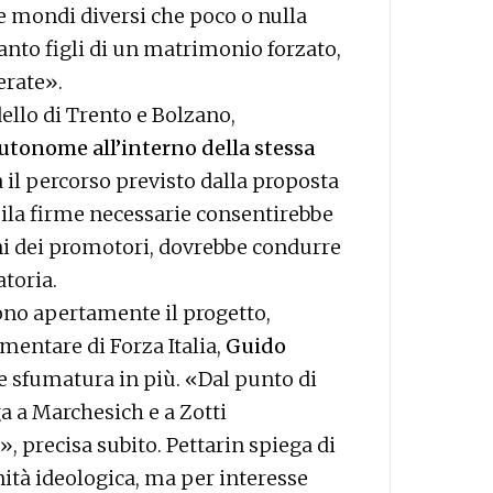
e mondi diversi che poco o nulla
nto figli di un matrimonio forzato,
erate».
ello di Trento e Bolzano,
utonome all’interno della stessa
a il percorso previsto dalla proposta
mila firme necessarie consentirebbe
oni dei promotori, dovrebbe condurre
toria.
no apertamente il progetto,
amentare di Forza Italia,
Guido
e sfumatura in più. «Dal punto di
ga a Marchesich e a Zotti
, precisa subito. Pettarin spiega di
nità ideologica, ma per interesse