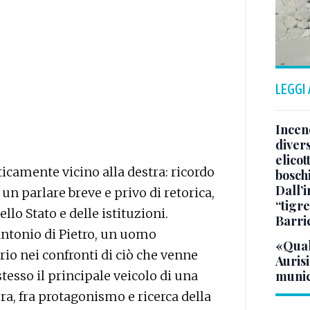
LEGGI
Incend
divers
elicot
camente vicino alla destra: ricordo
bosch
Dall’
un parlare breve e privo di retorica,
“tigre
ello Stato e delle istituzioni.
Barri
ntonio di Pietro, un uomo
«Qual
io nei confronti di ciò che venne
Aurisi
esso il principale veicolo di una
munic
, fra protagonismo e ricerca della