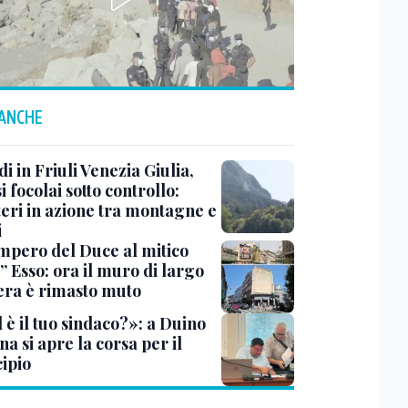
 ANCHE
i in Friuli Venezia Giulia,
i focolai sotto controllo:
teri in azione tra montagne e
i
impero del Duce al mitico
” Esso: ora il muro di largo
era è rimasto muto
 è il tuo sindaco?»: a Duino
na si apre la corsa per il
ipio