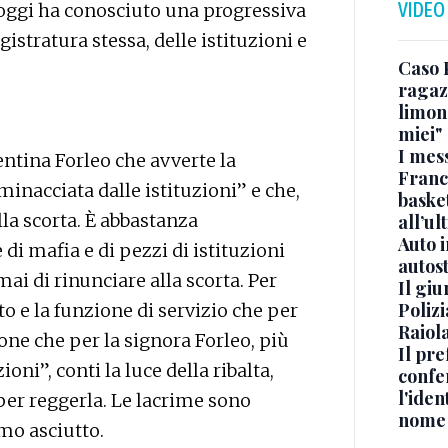
VIDEO
a oggi ha conosciuto una progressiva
istratura stessa, delle istituzioni e
Caso 
ragaz
limona
miei"
I mes
entina Forleo che avverte la
Franc
minacciata dalle istituzioni” e che,
basket
la scorta. È abbastanza
all’ul
Auto 
di mafia e di pezzi di istituzioni
autos
i di rinunciare alla scorta. Per
Il gi
Polizi
o e la funzione di servizio che per
Raiola
ne che per la signora Forleo, più
Il pre
zioni”, conti la luce della ribalta,
confe
l'iden
er reggerla. Le lacrime sono
nome
mo asciutto.