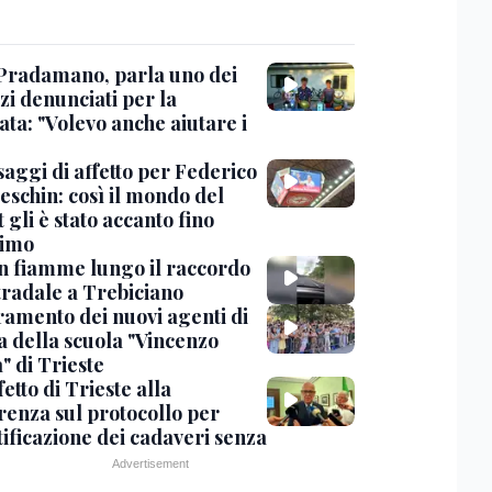
Pradamano, parla uno dei
zi denunciati per la
ta: "Volevo anche aiutare i
saggi di affetto per Federico
eschin: così il mondo del
 gli è stato accanto fino
timo
in fiamme lungo il raccordo
tradale a Trebiciano
uramento dei nuovi agenti di
a della scuola "Vincenzo
" di Trieste
fetto di Trieste alla
renza sul protocollo per
tificazione dei cadaveri senza