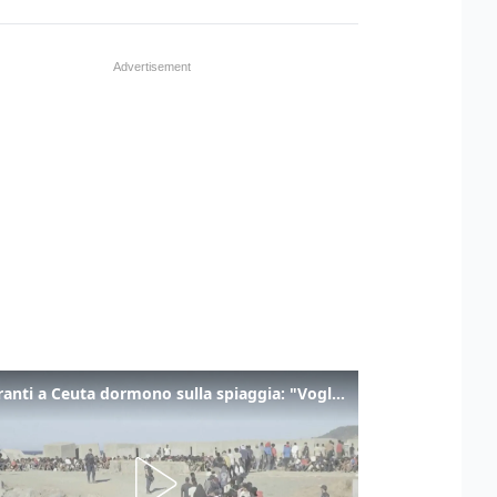
I migranti a Ceuta dormono sulla spiaggia: "Vogliamo entrare in Europa"