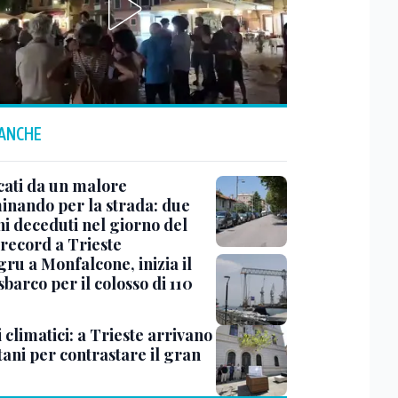
 ANCHE
cati da un malore
nando per la strada: due
ni deceduti nel giorno del
 record a Trieste
ru a Monfalcone, inizia il
sbarco per il colosso di 110
 climatici: a Trieste arrivano
tani per contrastare il gran