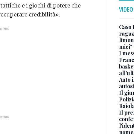
 tattiche e i giochi di potere che
VIDEO
recuperare credibilità».
Caso 
ragaz
limona
miei"
I mes
Franc
basket
all’ul
Auto 
autos
Il gi
Polizi
Raiola
Il pre
confe
l'iden
nome