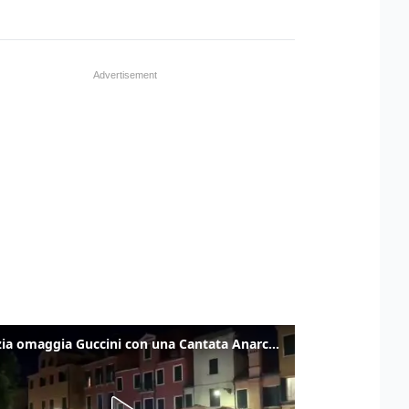
Venezia omaggia Guccini con una Cantata Anarchica in campo Santa Margherita