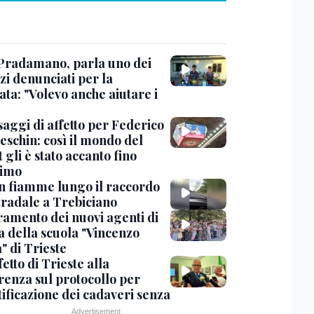
Pradamano, parla uno dei
zi denunciati per la
ta: "Volevo anche aiutare i
saggi di affetto per Federico
eschin: così il mondo del
 gli è stato accanto fino
timo
in fiamme lungo il raccordo
tradale a Trebiciano
uramento dei nuovi agenti di
a della scuola "Vincenzo
" di Trieste
fetto di Trieste alla
renza sul protocollo per
tificazione dei cadaveri senza