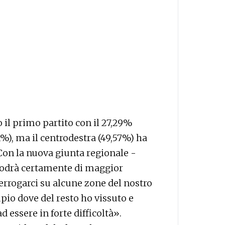
o il primo partito con il 27,29%
1%), ma il centrodestra (49,57%) ha
«Con la nuova giunta regionale -
godrà certamente di maggior
rrogarci su alcune zone del nostro
pio dove del resto ho vissuto e
d essere in forte difficoltà».