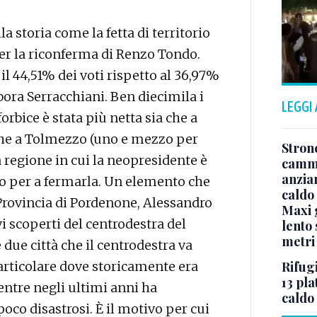
a storia come la fetta di territorio
per la riconferma di Renzo Tondo.
 il 44,51% dei voti rispetto al 36,97%
ora Serracchiani. Ben diecimila i
LEGGI
 forbice è stata più netta sia che a
 che a Tolmezzo (uno e mezzo per
Stron
la regione in cui la neopresidente è
cammi
anzia
to per a fermarla. Un elemento che
caldo
a Provincia di Pordenone, Alessandro
Maxi g
vi scoperti del centrodestra del
lento 
metri
 due città che il centrodestra va
Rifugi
particolare dove storicamente era
13 pla
ntre negli ultimi anni ha
caldo
 poco disastrosi. È il motivo per cui