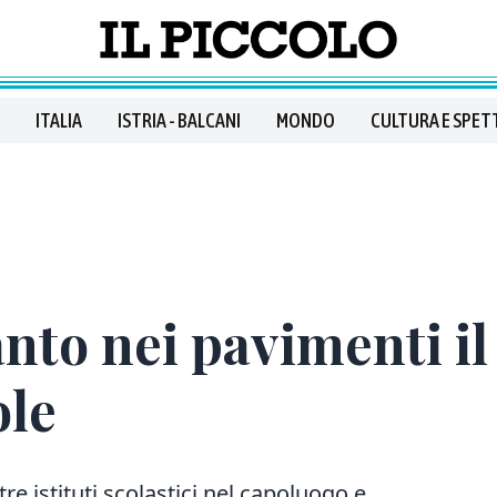
ITALIA
ISTRIA - BALCANI
MONDO
CULTURA E SPET
anto nei pavimenti 
ole
tre istituti scolastici nel capoluogo e