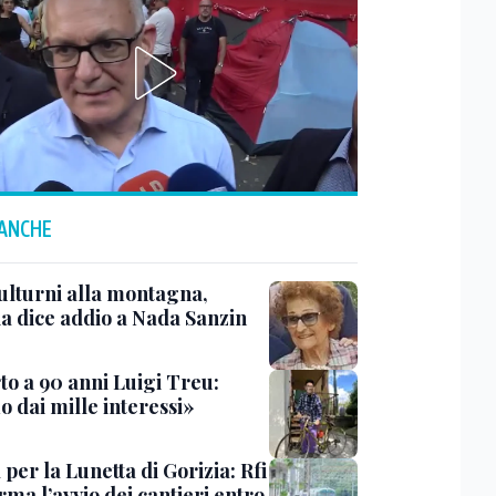
 ANCHE
ulturni alla montagna,
ia dice addio a Nada Sanzin
to a 90 anni Luigi Treu:
 dai mille interessi»
 per la Lunetta di Gorizia: Rfi
ma l’avvio dei cantieri entro