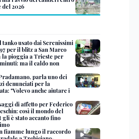
e del 2026
l tanko usato dai Serenissimi
97 per il blitz a San Marco
 la pioggia a Trieste per
minuti: ma il caldo non
Pradamano, parla uno dei
zi denunciati per la
ta: "Volevo anche aiutare i
saggi di affetto per Federico
eschin: così il mondo del
 gli è stato accanto fino
timo
in fiamme lungo il raccordo
tradale a Trebiciano