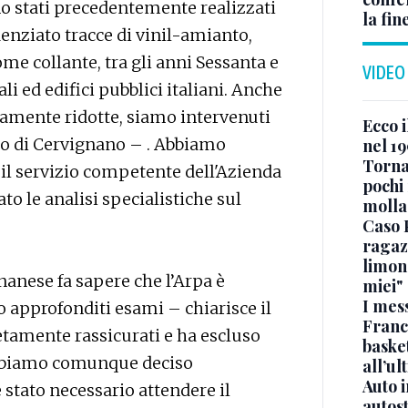
no stati precedentemente realizzati
la fin
enziato tracce di vinil-amianto,
 collante, tra gli anni Sessanta e
VIDEO
i ed edifici pubblici italiani. Anche
mamente ridotte, siamo intervenuti
Ecco i
o di Cervignano – . Abbiamo
nel 19
Torna
 il servizio competente dell'Azienda
pochi 
o le analisi specialistiche sul
molla
Caso 
ragaz
limona
nese fa sapere che l’Arpa è
miei"
I mes
approfonditi esami – chiarisce il
Franc
etamente rassicurati e ha escluso
basket
Abbiamo comunque deciso
all’ul
Auto 
 stato necessario attendere il
autos