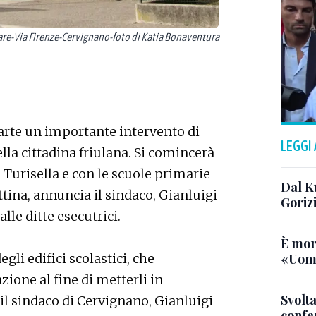
e-Via Firenze-Cervignano-foto di Katia Bonaventura
arte un importante intervento di
LEGGI
ella cittadina friulana. Si comincerà
a Turisella e con le scuole primarie
Dal K
attina, annuncia il sindaco, Gianluigi
Goriz
alle ditte esecutrici.
È mor
«Uomo
gli edifici scolastici, che
ione al fine di metterli in
Svolta
il sindaco di Cervignano, Gianluigi
confer