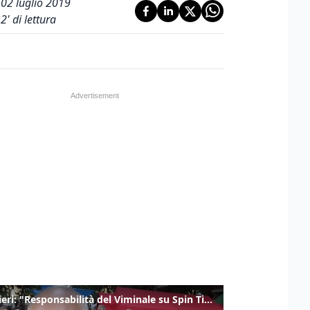
02 luglio 2019
2
' di lettura
Gualtieri: "Responsabilità del Viminale su Spin Time? La posizione dei partiti è nota"