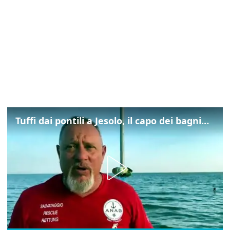
Tuffi dai pontili a Jesolo, il capo dei bagnini: "L'impegno di tutti per evitare altre tragedie"