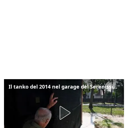
Il tanko del 2014 nel garage del Serenissimo: «Ecco come potevamo resistere per qualche giornata»