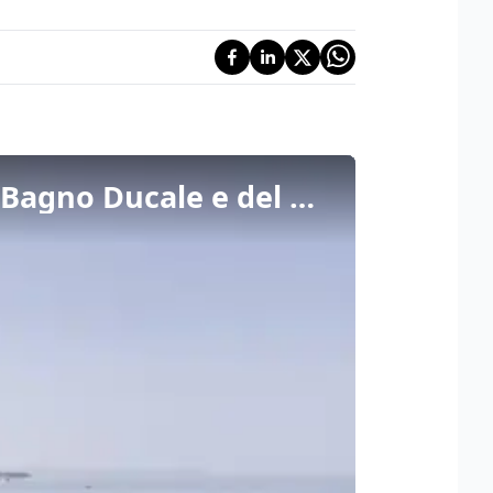
Trieste, a Miramare torna a rivivere l'antica bellezza del Bagno Ducale e del Parterre inferiore