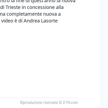
entro la fine di quest’anno la nuova
di Trieste in concessione alla
zzina completamente nuova a
 video è di Andrea Lasorte
Riproduzione riservata © Il Piccolo