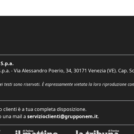
S.p.a.
p.a. - Via Alessandro Poerio, 34, 30171 Venezia (VE). Cap. So
dei testi sono riservati. È espressamente vietata la loro riproduzione co
o clienti è a tua completa disposizione.
 una mail a
servizioclienti@grupponem.it
.