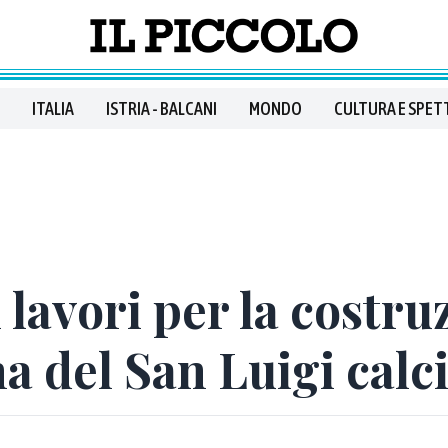
ITALIA
ISTRIA - BALCANI
MONDO
CULTURA E SPET
 i lavori per la costr
a del San Luigi calc