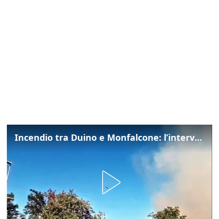
Incendio tra Duino e Monfalcone: l’intervento dei vigili del fuoco