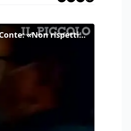
Trieste, Dipiazza alla manifestazione dei lavoratori anti Conte: «Non rispettiamo il Dpcm»