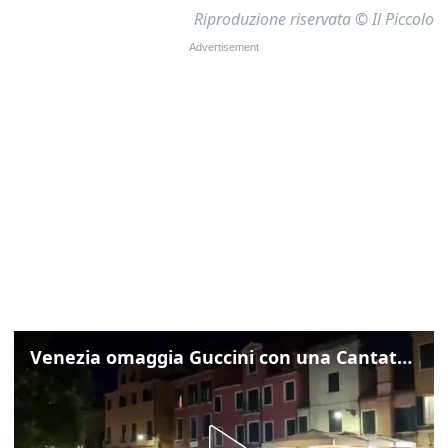
Riproduzione riservata © Il Piccolo
Venezia omaggia Guccini con una Cantata Anarchica in campo Santa Margherita