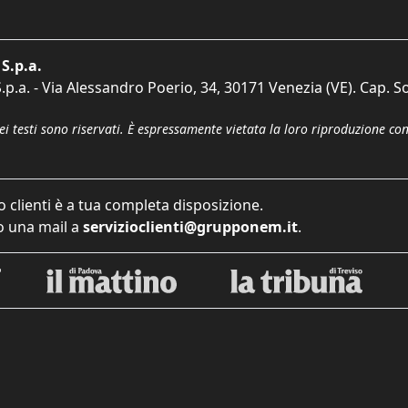
S.p.a.
p.a. - Via Alessandro Poerio, 34, 30171 Venezia (VE). Cap. So
dei testi sono riservati. È espressamente vietata la loro riproduzione co
o clienti è a tua completa disposizione.
 una mail a
servizioclienti@grupponem.it
.