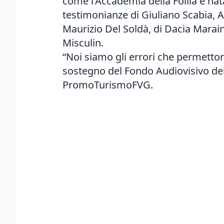
come l’Accademia della Follia è nata
testimonianze di Giuliano Scabia, An
Maurizio Del Soldà, di Dacia Marain
Misculin.
“Noi siamo gli errori che permetton
sostegno del Fondo Audiovisivo del 
PromoTurismoFVG.