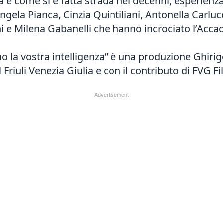
 e come si è fatta strada nei decenni, esperienza 
gela Pianca, Cinzia Quintiliani, Antonella Carlucci
i e Milena Gabanelli che hanno incrociato l’Accad
o la vostra intelligenza” è una produzione Ghirigo
Friuli Venezia Giulia e con il contributo di FVG 