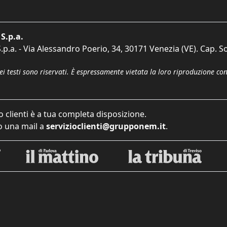
S.p.a.
p.a. - Via Alessandro Poerio, 34, 30171 Venezia (VE). Cap. So
dei testi sono riservati. È espressamente vietata la loro riproduzione co
o clienti è a tua completa disposizione.
 una mail a
servizioclienti@grupponem.it
.