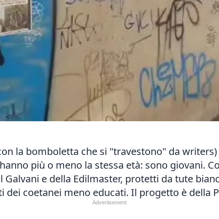
 con la bomboletta che si "travestono" da writers) 
 hanno più o meno la stessa età: sono giovani. Co
el Galvani e della Edilmaster, protetti da tute bian
ti dei coetanei meno educati. Il progetto è della 