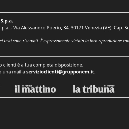
S.p.a.
p.a. - Via Alessandro Poerio, 34, 30171 Venezia (VE). Cap. So
dei testi sono riservati. È espressamente vietata la loro riproduzione co
o clienti è a tua completa disposizione.
 una mail a
servizioclienti@grupponem.it
.