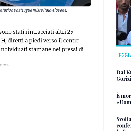
ntazione pattuglie miste italo-slovene.
o stati rintracciati altri 25
H, diretti a piedi verso il centro
 individuati stamane nei pressi di
LEGGI
Dal K
Goriz
È mor
«Uomo
Svolta
confer