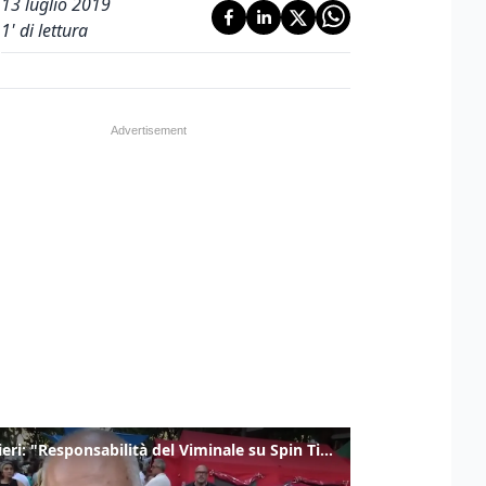
13 luglio 2019
1
' di lettura
Gualtieri: "Responsabilità del Viminale su Spin Time? La posizione dei partiti è nota"