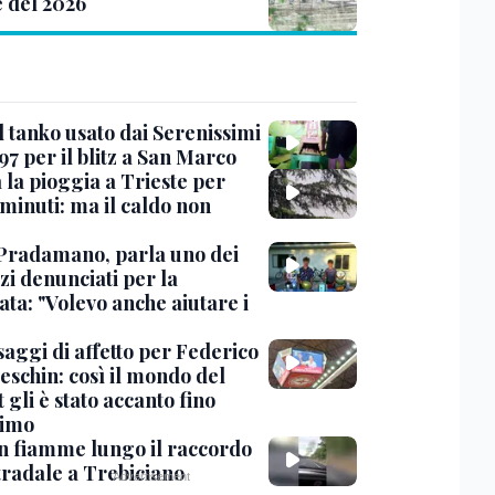
e del 2026
l tanko usato dai Serenissimi
97 per il blitz a San Marco
 la pioggia a Trieste per
minuti: ma il caldo non
Pradamano, parla uno dei
zi denunciati per la
ta: "Volevo anche aiutare i
saggi di affetto per Federico
eschin: così il mondo del
 gli è stato accanto fino
timo
in fiamme lungo il raccordo
tradale a Trebiciano