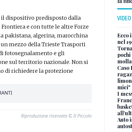
la fin
il dispositivo predisposto dalla
VIDEO
 Frontiera e con tutte le altre Forze
Ecco i
anza pakistana, algerina, marocchina
nel 19
 un mezzo della Trieste Trasporti
Torna
di fotosegnalamento e gli
pochi 
molla
one sul territorio nazionale. Non si
Caso 
o di richiedere la protezione
ragaz
limona
miei"
RANTI
I mes
Franc
basket
all’ul
Riproduzione riservata © Il Piccolo
Auto 
autos