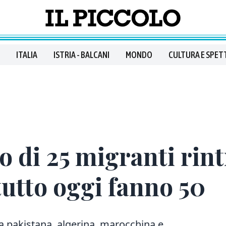
ITALIA
ISTRIA - BALCANI
MONDO
CULTURA E SPET
o di 25 migranti rint
tutto oggi fanno 50
za pakistana, algerina, marocchina e