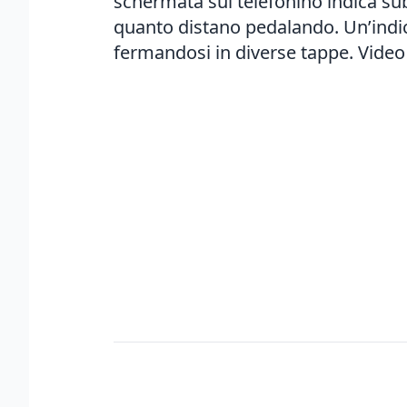
schermata sul telefonino indica subit
quanto distano pedalando. Un’indica
fermandosi in diverse tappe. Video