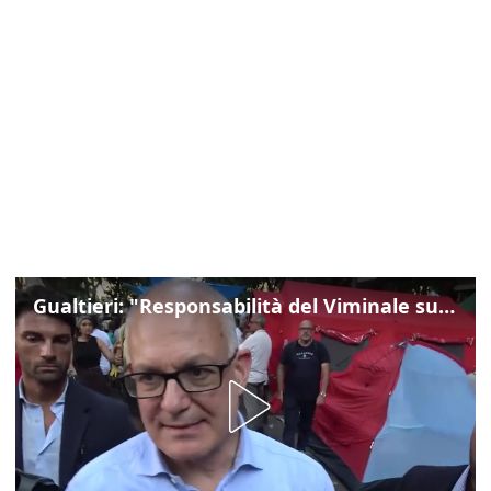
Gualtieri: "Responsabilità del Viminale su Spin Time? La posizione dei partiti è nota"