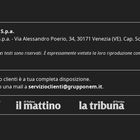
S.p.a.
p.a. - Via Alessandro Poerio, 34, 30171 Venezia (VE). Cap. So
dei testi sono riservati. È espressamente vietata la loro riproduzione co
o clienti è a tua completa disposizione.
 una mail a
servizioclienti@grupponem.it
.