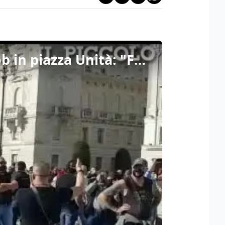
Trieste, in 800 fra commercianti ed esercenti al flash mob in piazza Unità: "Fateci riaprire"