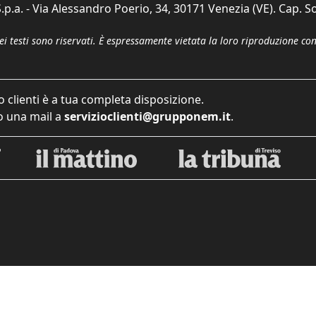
p.a. - Via Alessandro Poerio, 34, 30171 Venezia (VE). Cap. So
dei testi sono riservati. È espressamente vietata la loro riproduzione co
o clienti è a tua completa disposizione.
 una mail a
servizioclienti@grupponem.it
.
iva sulla raccolta
Le tue preferenze relative alla priva