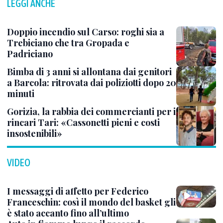
LEGGI ANCHE
Doppio incendio sul Carso: roghi sia a
Trebiciano che tra Gropada e
Padriciano
Bimba di 3 anni si allontana dai genitori
a Barcola: ritrovata dai poliziotti dopo 20
minuti
Gorizia, la rabbia dei commercianti per i
rincari Tari: «Cassonetti pieni e costi
insostenibili»
VIDEO
I messaggi di affetto per Federico
Franceschin: così il mondo del basket gli
è stato accanto fino all’ultimo