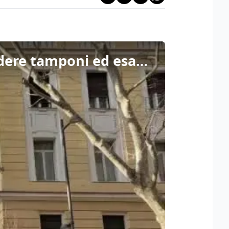
Trieste, la protesta delle detenute del Coroneo per chiedere tamponi ed esami sierologici