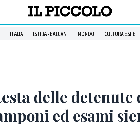
ITALIA
ISTRIA - BALCANI
MONDO
CULTURA E SPET
otesta delle detenute
amponi ed esami sie