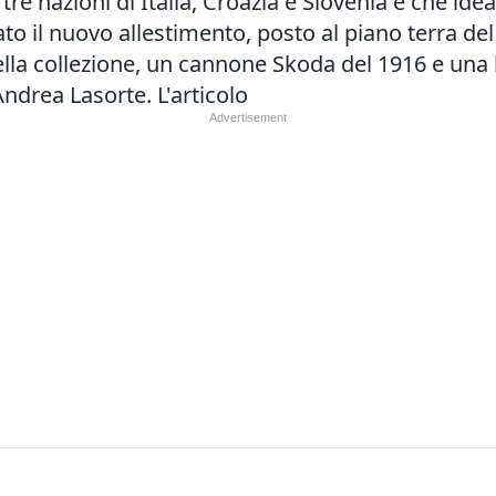
re nazioni di Italia, Croazia e Slovenia e che ide
rato il nuovo allestimento, posto al piano terra 
 della collezione, un cannone Skoda del 1916 e u
Andrea Lasorte.
L'articolo