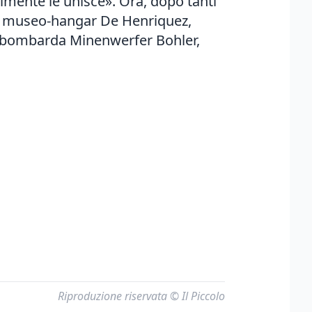
almente le unisce». Ora, dopo tanti
del museo-hangar De Henriquez,
na bombarda Minenwerfer Bohler,
Riproduzione riservata © Il Piccolo