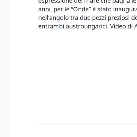
espressione del mare che bagna le t
anni, per le “Onde” è stato inaugu
nell’angolo tra due pezzi preziosi
entrambi austroungarici. Video di 