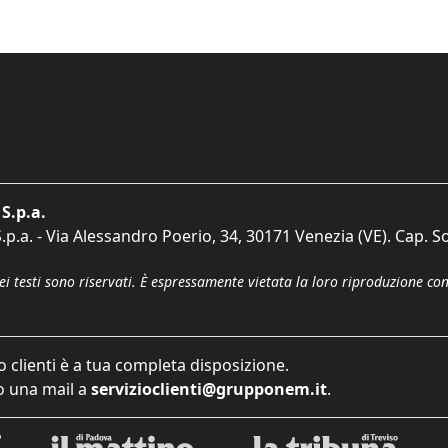
S.p.a.
p.a. - Via Alessandro Poerio, 34, 30171 Venezia (VE). Cap. So
dei testi sono riservati. È espressamente vietata la loro riproduzione co
o clienti è a tua completa disposizione.
 una mail a
servizioclienti@grupponem.it
.