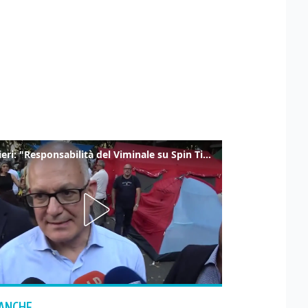
Gualtieri: "Responsabilità del Viminale su Spin Time? La posizione dei partiti è nota"
 ANCHE