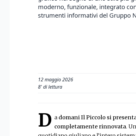
moderno, funzionale, integrato con g
strumenti informativi del Gruppo
12 maggio 2026
8
' di lettura
D
a
domani Il Piccolo si presenta
completamente rinnovata
. U
quotidiano giuliano e l’intero sistem