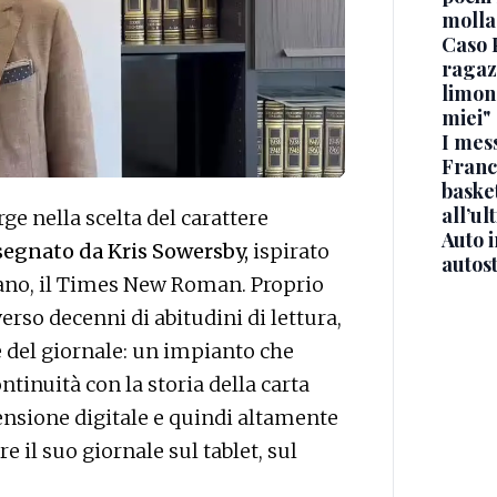
molla
Caso 
ragaz
limona
miei"
I mes
Franc
basket
all’ul
e nella scelta del carattere
Auto 
egnato da Kris Sowersby,
ispirato
autos
diano, il Times New Roman. Proprio
verso decenni di abitudini di lettura,
e del giornale: un impianto che
ntinuità con la storia della carta
nsione digitale e quindi altamente
re il suo giornale sul tablet, sul