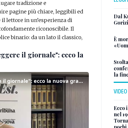
iugare tradizione e
ire pagine più chiare, leggibili ed
Dal K
il lettore in un’esperienza di
Goriz
fondamente riconoscibile. Il
ice binario: da un lato il classico,
È mor
«Uomo
ggere il giornale": ecco la
Svolta
confer
la fin
"Sta cambiando il modo di leggere il giornale": ecco la nuova grafica
VIDEO
Ecco i
nel 19
Torna
pochi 