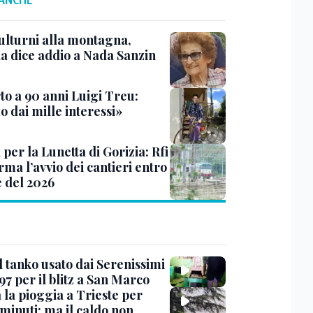
ulturni alla montagna,
ia dice addio a Nada Sanzin
to a 90 anni Luigi Treu:
 dai mille interessi»
 per la Lunetta di Gorizia: Rfi
ma l’avvio dei cantieri entro
e del 2026
l tanko usato dai Serenissimi
97 per il blitz a San Marco
 la pioggia a Trieste per
minuti: ma il caldo non