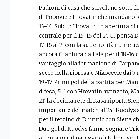
Padroni di casa che scivolano sotto fin
di Popovic e Hrovatin che mandano le
13-14. Subito Hrovatin in apertura di 
centrale per il 15-15 del 2'. Ci pensa 
17-16 al 7' con la superiorità numeric
ancora Gianluca dall'ala per il 18-16 c
vantaggio alla formazione di Carpane
secco nella ripresa e Nikocevic dai 7 
19-17. Primi gol della partita per Mar
difesa, 5-1 con Hrovatin avanzato, Ma
21' la decima rete di Kasa riporta Si
importante del match al 24'. Kuodys si
per il terzino di Dumnic con Siena c
Due gol di Kuodys fanno sognare Tries
attenta per il pareggio di Nikocevic. 