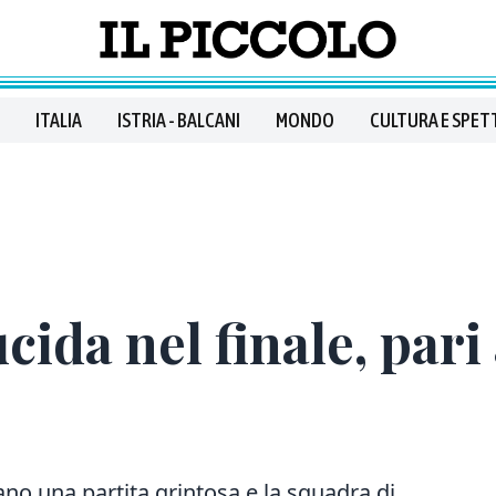
ITALIA
ISTRIA - BALCANI
MONDO
CULTURA E SPET
ucida nel finale, par
ano una partita grintosa e la squadra di