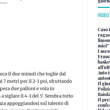
giorn
VIDEO
Caso 
ragaz
limona
miei"
I mes
Franc
basket
all’ul
Auto 
oca il due minuti che toglie dal
autos
7 metri per il 2-1 poi, sfruttando
Il gi
pera due palloni e vola in
Polizi
Raiola
 siglare il 4-1 del 5'. Sembra tutto
Il pre
enza appoggiandosi sul talento di
confe