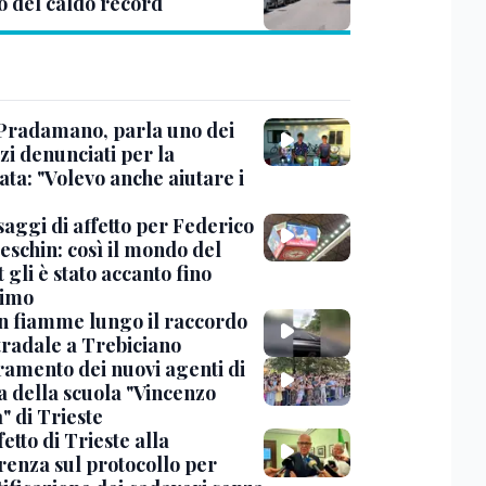
o del caldo record
Pradamano, parla uno dei
zi denunciati per la
ta: "Volevo anche aiutare i
saggi di affetto per Federico
eschin: così il mondo del
 gli è stato accanto fino
timo
in fiamme lungo il raccordo
tradale a Trebiciano
uramento dei nuovi agenti di
a della scuola "Vincenzo
" di Trieste
fetto di Trieste alla
renza sul protocollo per