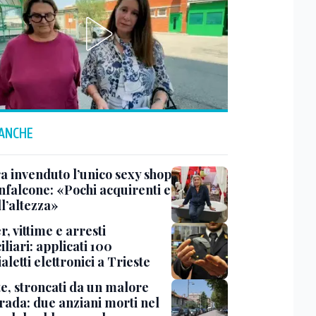
 ANCHE
a invenduto l’unico sexy shop
nfalcone: «Pochi acquirenti e
l’altezza»
r, vittime e arresti
liari: applicati 100
aletti elettronici a Trieste
te, stroncati da un malore
trada: due anziani morti nel