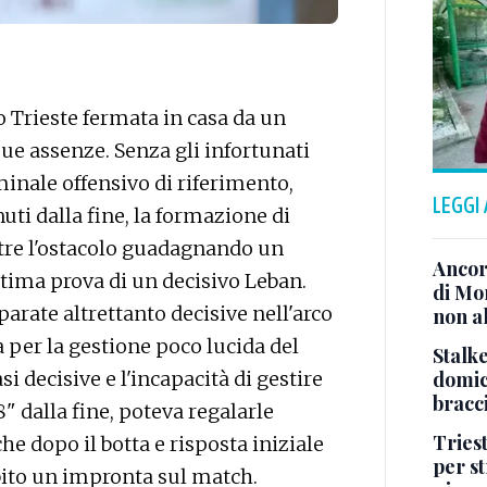
 Trieste fermata in casa da un
sue assenze. Senza gli infortunati
minale offensivo di riferimento,
LEGGI
nuti dalla fine, la formazione di
ltre l'ostacolo guadagnando un
Ancor
ttima prova di un decisivo Leban.
di Mo
parate altrettanto decisive nell'arco
non al
 per la gestione poco lucida del
Stalke
domici
asi decisive e l'incapacità di gestire
bracci
8" dalla fine, poteva regalarle
Tries
che dopo il botta e risposta iniziale
per s
ito un impronta sul match.