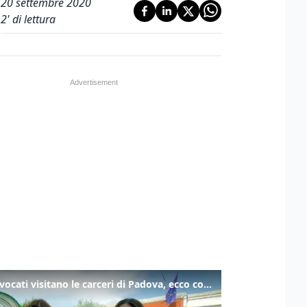
20 settembre 2020
2
' di lettura
Gli avvocati visitano le carceri di Padova, ecco cosa hanno trovato