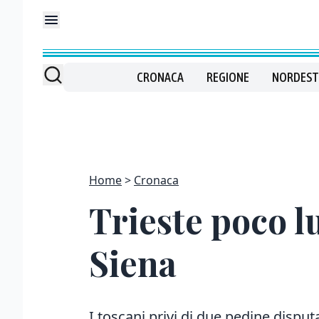
CRONACA
REGIONE
NORDEST
Home
Cronaca
Trieste poco l
Siena
I toscani privi di due pedine disput