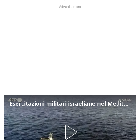
Esercitazioni militari israeliane nel Mediterraneo e nel Mar Rosso