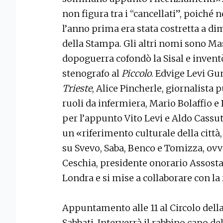
non figura tra i “cancellati”, poiché n
l’anno prima era stata costretta a dim
della Stampa. Gli altri nomi sono Ma
dopoguerra cofondò la Sisal e inventò 
stenografo al
Piccolo
. Edvige Levi Gu
Trieste
, Alice Pincherle, giornalista 
ruoli da infermiera, Mario Bolaffio e 
per l’appunto Vito Levi e Aldo Cassut
un «riferimento culturale della città,
su Svevo, Saba, Benco e Tomizza, ovv
Ceschia, presidente onorario Assostam
Londra e si mise a collaborare con la
Appuntamento alle 11 al Circolo dell
Sabbati. Interverrà il rabbino capo de