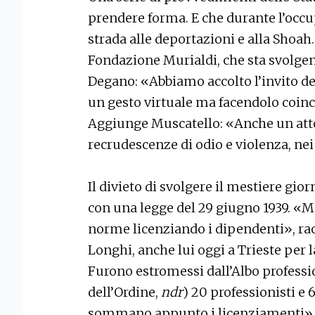
prendere forma. E che durante l’occ
strada alle deportazioni e alla Shoah.
Fondazione Murialdi, che sta svolgen
Degano: «Abbiamo accolto l’invito de
un gesto virtuale ma facendolo coinc
Aggiunge Muscatello: «Anche un atto
recrudescenze di odio e violenza, nei
Il divieto di svolgere il mestiere giorn
con una legge del 29 giugno 1939. «M
norme licenziando i dipendenti», rac
Longhi, anche lui oggi a Trieste per l
Furono estromessi dall’Albo professio
dell’Ordine,
ndr
) 20 professionisti e 65
sommano appunto i licenziamenti». E