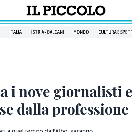
ITALIA
ISTRIA - BALCANI
MONDO
CULTURA E SPET
ta i nove giornalisti e
se dalla professione
ati a quel tempo dall’Albo, saranno