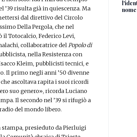
l'iden
el ’39 risulta già in quiescenza. Ma
nome
ettersi dal direttivo del Circolo
ssimo Della Pergola, che nel
il Totocalcio, Federico Levi,
nalachi, collaboratrice del
Popolo di
pubblicista, nella Resistenza con
Isacco Kleim, pubblicisti tecnici, e
o. Il primo negli anni ’50 divenne
 che ascoltava rapita i suoi ricordi
ero suo genero», ricorda Luciano
pa. Il secondo nel ’39 si rifugiò a
 radio del mondo libero.
a stampa, presieduto da Pierluigi
lla Comunità ebraica di Trieste