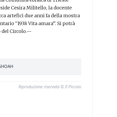
side Cesira Militello, la docente
rca artefici due anni fa della mostra
tario “1938 Vita amara”. Si potrà
o del Circolo.—
SHOAH
Riproduzione riservata © Il Piccolo