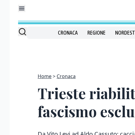
CRONACA
REGIONE
NORDEST
Home
Cronaca
Trieste riabili
fascismo esclu
Da Vito Levi ad Aldo Cassuto: cacci