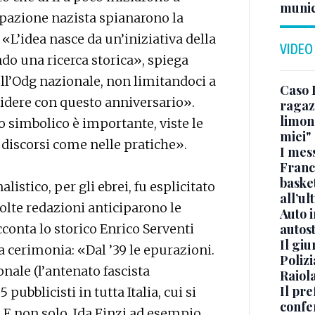
munic
upazione nazista spianarono la
 «L’idea nasce da un’iniziativa della
VIDEO
do una ricerca storica», spiega
ll’Odg nazionale, non limitandoci a
Caso 
idere con questo anniversario».
ragaz
limona
 simbolico è importante, viste le
miei"
 discorsi come nelle pratiche».
I mes
Franc
basket
alistico, per gli ebrei, fu esplicitato
all’ul
olte redazioni anticiparono le
Auto 
autos
conta lo storico Enrico Serventi
Il gi
a cerimonia: «Dal ’39 le epurazioni.
Polizi
nale (l’antenato fascista
Raiola
Il pre
 pubblicisti in tutta Italia, cui si
confe
 non solo. Ida Finzi ad esempio