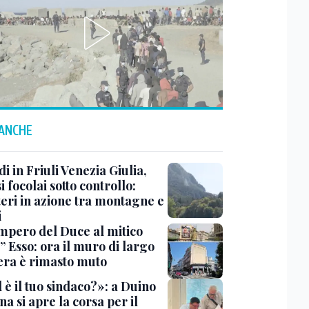
 ANCHE
i in Friuli Venezia Giulia,
i focolai sotto controllo:
teri in azione tra montagne e
i
impero del Duce al mitico
” Esso: ora il muro di largo
era è rimasto muto
 è il tuo sindaco?»: a Duino
na si apre la corsa per il