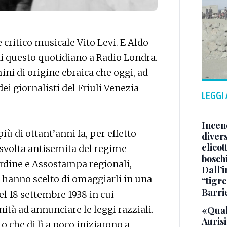
 critico musicale Vito Levi. E Aldo
di questo quotidiano a Radio Londra.
ini di origine ebraica che oggi, ad
ei giornalisti del Friuli Venezia
LEGGI
Incend
iù di ottant’anni fa, per effetto
divers
elicot
 svolta antisemita del regime
bosch
 Ordine e Assostampa regionali,
Dall’
 hanno scelto di omaggiarli in una
“tigre
Barri
el 18 settembre 1938 in cui
tà ad annunciare le leggi razziali.
«Qual
Aurisi
o che di lì a poco iniziarono a