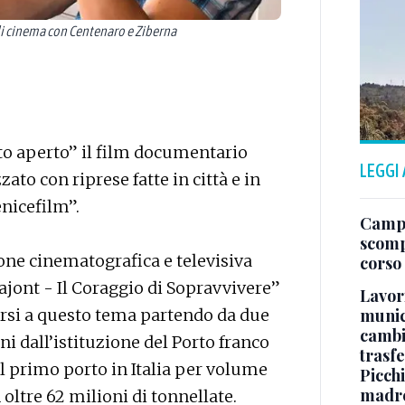
 di cinema con Centenaro e Ziberna
orto aperto” il film documentario
LEGGI
ato con riprese fatte in città e in
enicefilm”.
Campo
scomp
one cinematografica e televisiva
corso
Vajont - Il Coraggio di Sopravvivere”
Lavori
munici
carsi a questo tema partendo da due
cambi
ni dall’istituzione del Porto franco
trasf
è il primo porto in Italia per volume
Picchi
madre 
oltre 62 milioni di tonnellate.