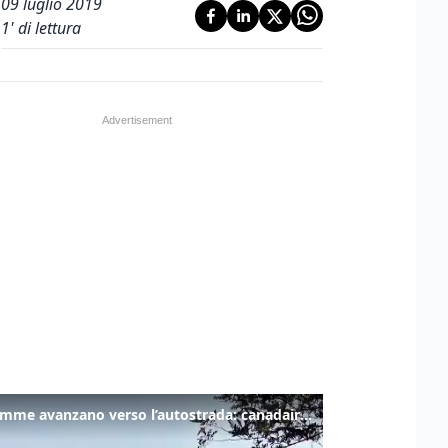
09 luglio 2019
1
' di lettura
Le fiamme avanzano verso l’autostrada: canadair in azione tra Monfalcone e Duino