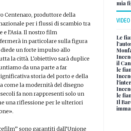
mia fi
ro Centenaro, produttore della
VIDEO
azionale per i flussi di scambio tra
e l’Asia. Il nostro film
Le fi
ermerà in particolare sulla figura
l’auto
e diede un forte impulso allo
Monfa
Incen
ta la città. L’obiettivo sarà duplice
il Ca
ntiamo da una parte a far
le fi
Incen
ignificativa storia del porto e della
l’inte
enza come la modernità del disegno
Incen
ecoli fa non rappresenti solo un
le fi
Il Bar
 una riflessione per le ulteriori
immag
ione».
cefilm” sono garantiti dall’Unione