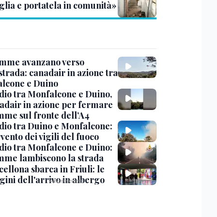
glia e portatela in comunità»
amme avanzano verso
strada: canadair in azione tra
lcone e Duino
dio tra Monfalcone e Duino,
nadair in azione per fermare
amme sul fronte dell’A4
dio tra Duino e Monfalcone:
rvento dei vigili del fuoco
dio tra Monfalcone e Duino:
amme lambiscono la strada
cellona sbarca in Friuli: le
ini dell'arrivo in albergo