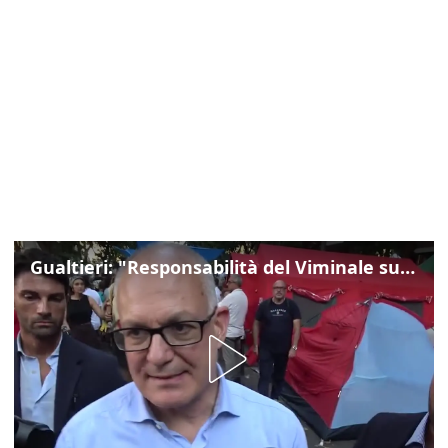
Gualtieri: "Responsabilità del Viminale su Spin Time? La posizione dei partiti è nota"