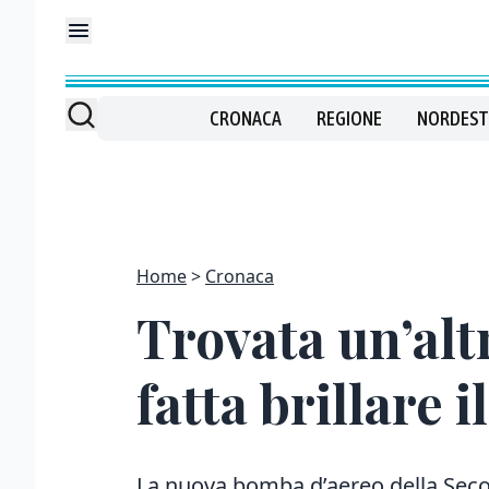
CRONACA
REGIONE
NORDEST
Home
Cronaca
Trovata un’alt
fatta brillare i
La nuova bomba d’aereo della Sec