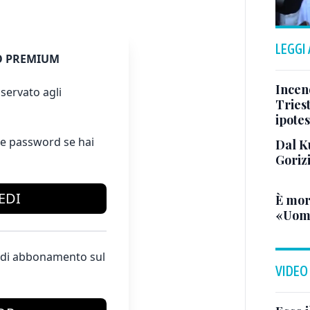
LEGGI
 PREMIUM
Incend
servato agli
Triest
ipotes
e password se hai
Dal K
Goriz
EDI
È mor
«Uomo
te di abbonamento sul
VIDEO