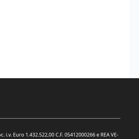
c. i.v. Euro 1.432.522,00 C.F. 05412000266 e REA VE-