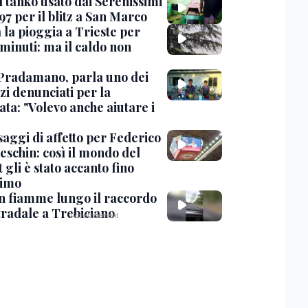
l tanko usato dai Serenissimi
97 per il blitz a San Marco
 la pioggia a Trieste per
minuti: ma il caldo non
Pradamano, parla uno dei
zi denunciati per la
ta: "Volevo anche aiutare i
saggi di affetto per Federico
eschin: così il mondo del
 gli è stato accanto fino
timo
in fiamme lungo il raccordo
tradale a Trebiciano