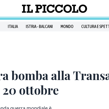
ITALIA
ISTRIA - BALCANI
MONDO
CULTURA E SPET
ra bomba alla Transa
l 20 ottobre
onda guerra mondiale è