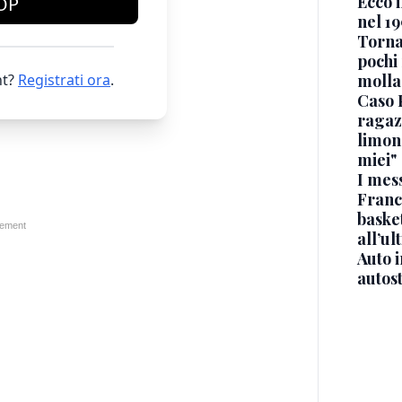
Ecco i
OP
nel 19
Torna
pochi 
t?
Registrati ora
.
molla
Caso 
ragaz
limona
miei"
I mes
Franc
basket
all’ul
Auto 
autos