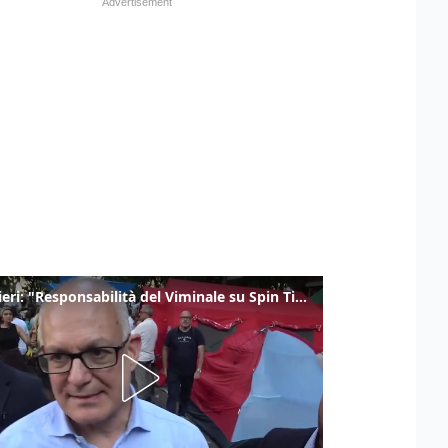
Gualtieri: "Responsabilità del Viminale su Spin Time? La posizione dei partiti è nota"