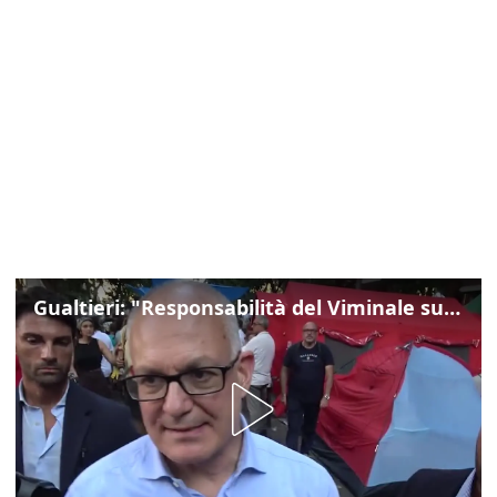
Gualtieri: "Responsabilità del Viminale su Spin Time? La posizione dei partiti è nota"