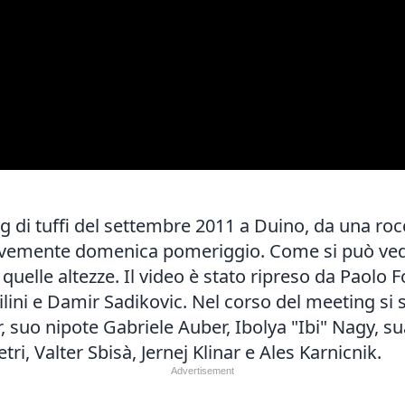
 di tuffi del settembre 2011 a Duino, da una rocci
ravemente domenica pomeriggio. Come si può veder
uelle altezze. Il video è stato ripreso da Paolo F
ini e Damir Sadikovic. Nel corso del meeting si so
er, suo nipote Gabriele Auber, Ibolya "Ibi" Nagy, 
i, Valter Sbisà, Jernej Klinar e Ales Karnicnik.