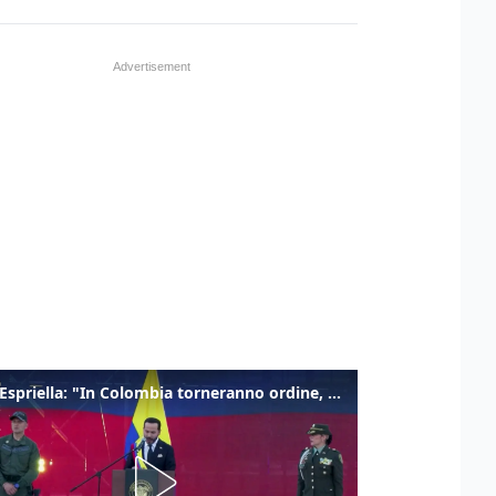
De la Espriella: "In Colombia torneranno ordine, autorità e libertà"