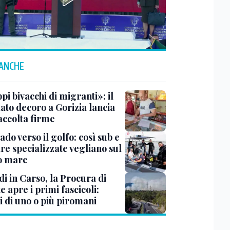
 ANCHE
i bivacchi di migranti»: il
ato decoro a Gorizia lancia
accolta firme
do verso il golfo: così sub e
re specializzate vegliano sul
o mare
i in Carso, la Procura di
e apre i primi fascicoli:
i di uno o più piromani