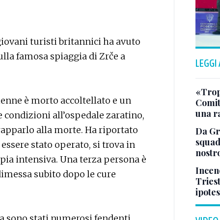
iovani turisti britannici ha avuto
sulla famosa spiaggia di Zrče a
LEGGI
«Tropp
ienne è morto accoltellato e un
Comit
una r
e condizioni all’ospedale zaratino,
rapparlo alla morte. Ha riportato
Da Gra
squad
 essere stato operato, si trova in
nostr
apia intensiva. Una terza persona è
Incend
 dimessa subito dopo le cure
Triest
ipotes
a sono stati numerosi fendenti.