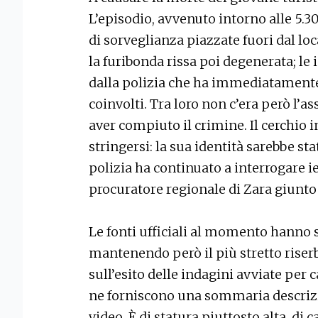
L’episodio, avvenuto intorno alle 5.3
di sorveglianza piazzate fuori dal loc
la furibonda rissa poi degenerata; l
dalla polizia che ha immediatamente 
coinvolti. Tra loro non c’era però l’a
aver compiuto il crimine. Il cerchio 
stringersi: la sua identità sarebbe sta
polizia ha continuato a interrogare ie
procuratore regionale di Zara giunto 
Le fonti ufficiali al momento hanno 
mantenendo però il più stretto riserbo
sull’esito delle indagini avviate per c
ne forniscono una sommaria descrizio
video. È di statura piuttosto alta, di 