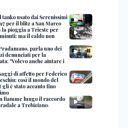
l tanko usato dai Serenissimi
97 per il blitz a San Marco
 la pioggia a Trieste per
minuti: ma il caldo non
Pradamano, parla uno dei
zi denunciati per la
ta: "Volevo anche aiutare i
saggi di affetto per Federico
eschin: così il mondo del
 gli è stato accanto fino
timo
in fiamme lungo il raccordo
tradale a Trebiciano