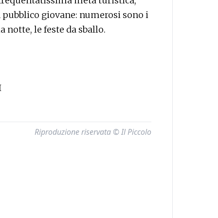
 frequentatissima meta turistica,
 pubblico giovane: numerosi sono i
a notte, le feste da sballo.
I
Riproduzione riservata © Il Piccolo