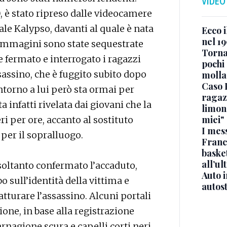
VIDEO
0, è stato ripreso dalle videocamere
ale Kalypso, davanti al quale è nata
Ecco i
nel 19
e immagini sono state sequestrate
Torna
fermato e interrogato i ragazzi
pochi 
ssassino, che è fuggito subito dopo
molla
Caso 
intorno a lui però sta ormai per
ragaz
ta infatti rivelata dai giovani che la
limona
miei"
ri per ore, accanto al sostituto
I mes
per il sopralluogo.
Franc
basket
all’ul
soltanto confermato l’accaduto,
Auto 
 sull’identità della vittima e
autos
atturare l’assassino. Alcuni portali
ne, in base alla registrazione
carnagione scura e capelli corti neri,