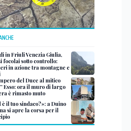
 ANCHE
i in Friuli Venezia Giulia,
i focolai sotto controllo:
teri in azione tra montagne e
i
impero del Duce al mitico
” Esso: ora il muro di largo
era è rimasto muto
 è il tuo sindaco?»: a Duino
na si apre la corsa per il
ipio