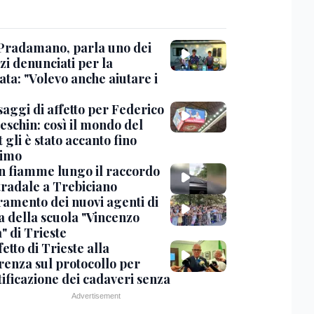
Pradamano, parla uno dei
zi denunciati per la
ta: "Volevo anche aiutare i
saggi di affetto per Federico
eschin: così il mondo del
 gli è stato accanto fino
timo
in fiamme lungo il raccordo
tradale a Trebiciano
uramento dei nuovi agenti di
a della scuola "Vincenzo
" di Trieste
fetto di Trieste alla
renza sul protocollo per
tificazione dei cadaveri senza