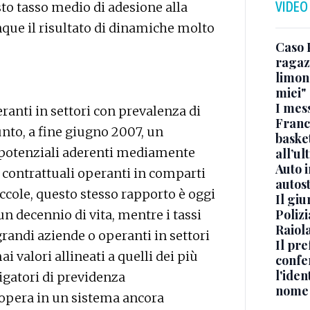
VIDEO
sto tasso medio di adesione alla
e il risultato di dinamiche molto
Caso 
ragaz
limona
miei"
I mes
peranti in settori con prevalenza di
Franc
to, a fine giugno 2007, un
basket
ro potenziali aderenti mediamente
all’ul
Auto 
i contrattuali operanti in comparti
autos
cole, questo stesso rapporto è oggi
Il gi
Polizi
un decennio di vita, mentre i tassi
Raiola
grandi aziende o operanti in settori
Il pre
valori allineati a quelli dei più
confe
l'iden
igatori di previdenza
nome
opera in un sistema ancora