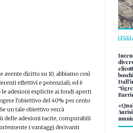
LEGGI
Incend
divers
elicot
e avente diritto su 10, abbiamo così
bosch
Dall’
renti effettivi e potenziali; ed è
“tigre
le adesioni esplicite ai fondi aperti
Barri
ungere l’obiettivo del 40% per cento
«Qual
 Se un tale obiettivo verrà
Aurisi
ù delle adesioni tacite, computabili
munic
fortemente i vantaggi derivanti