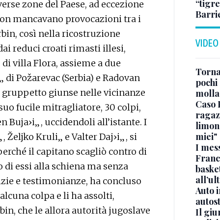
“tigre
erse zone del Paese, ad eccezione
Barri
 non mancavano provocazioni tra i
Grbin, così nella ricostruzione
VIDEO
i reduci croati rimasti illesi,
 di villa Flora, assieme a due
Torna
vi„ di Požarevac (Serbia) e Radovan
pochi 
il gruppetto giunse nelle vicinanze
molla
Caso 
suo fucile mitragliatore, 30 colpi,
ragaz
 Buja›i„, uccidendoli all’istante. I
limona
miei"
 Željko Kruli„ e Valter Daj›i„, si
I mes
erché il capitano scagliò contro di
Franc
 di essi alla schiena ma senza
basket
all’ul
izie e testimonianze, ha concluso
Auto 
alcuna colpa e li ha assolti,
autos
in, che le allora autorità jugoslave
Il gi