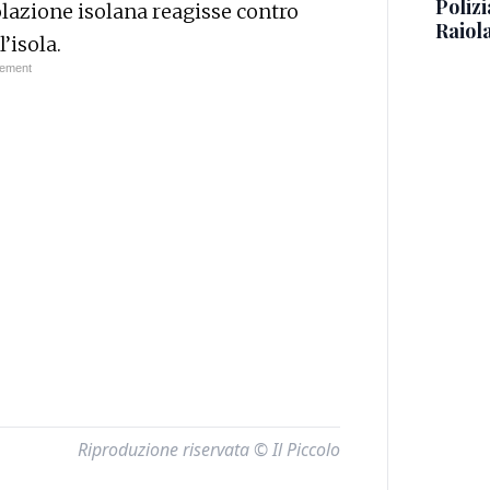
Polizi
olazione isolana reagisse contro
Raiola
’isola.
Riproduzione riservata © Il Piccolo