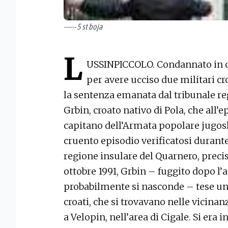
------ 5 st boja
L
USSINPICCOLO. Condannato in c
per avere ucciso due militari cro
la sentenza emanata dal tribunale re
Grbin, croato nativo di Pola, che all’
capitano dell’Armata popolare jugosla
cruento episodio verificatosi durante
regione insulare del Quarnero, preci
ottobre 1991, Grbin – fuggito dopo l’
probabilmente si nasconde – tese un
croati, che si trovavano nelle vicina
a Velopin, nell’area di Cigale. Si era i