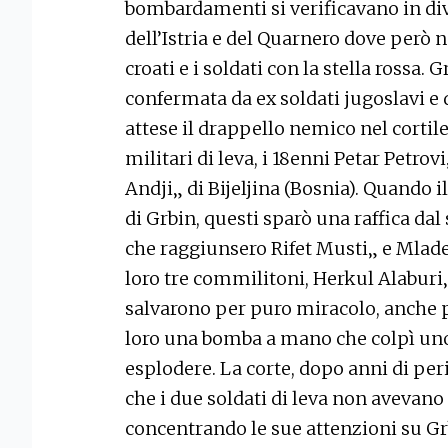
bombardamenti si verificavano in div
dell’Istria e del Quarnero dove però
croati e i soldati con la stella rossa. 
confermata da ex soldati jugoslavi e da
attese il drappello nemico nel cortile
militari di leva, i 18enni Petar Petro
Andji„ di Bijeljina (Bosnia). Quando 
di Grbin, questi sparò una raffica dal 
che raggiunsero Rifet Musti„ e Mladen
loro tre commilitoni, Herkul Alaburi„,
salvarono per puro miracolo, anche p
loro una bomba a mano che colpì uno
esplodere. La corte, dopo anni di per
che i due soldati di leva non avevano 
concentrando le sue attenzioni su Grb