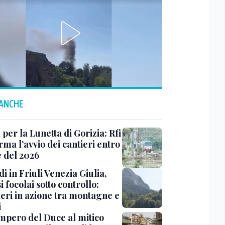
 ANCHE
 per la Lunetta di Gorizia: Rfi
ma l’avvio dei cantieri entro
e del 2026
i in Friuli Venezia Giulia,
i focolai sotto controllo:
teri in azione tra montagne e
i
impero del Duce al mitico