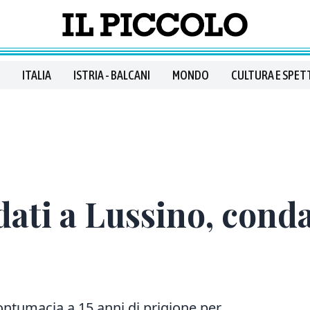
ITALIA
ISTRIA - BALCANI
MONDO
CULTURA E SPET
dati a Lussino, cond
tumacia a 15 anni di prigione per