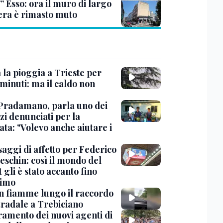
” Esso: ora il muro di largo
era è rimasto muto
 la pioggia a Trieste per
minuti: ma il caldo non
Pradamano, parla uno dei
zi denunciati per la
ta: "Volevo anche aiutare i
saggi di affetto per Federico
eschin: così il mondo del
 gli è stato accanto fino
timo
in fiamme lungo il raccordo
tradale a Trebiciano
uramento dei nuovi agenti di