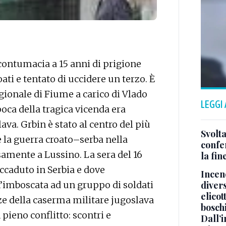
ontumacia a 15 anni di prigione
ati e tentato di uccidere un terzo. È
gionale di Fiume a carico di Vlado
LEGGI
epoca della tragica vicenda era
va. Grbin è stato al centro del più
Svolta
 la guerra croato–serba nella
confer
samente a Lussino. La sera del 16
la fin
accaduto in Serbia e dove
Incend
’imboscata ad un gruppo di soldati
divers
elicot
nze della caserma militare jugoslava
bosch
n pieno conflitto: scontri e
Dall’