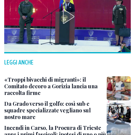
LEGGI ANCHE
«Troppi bivacchi di migranti»: il
Comitato decoro a Gorizia lancia una
raccolta firme
Da Grado verso il golfo: così sub e
squadre specializzate vegliano sul
nostro mare
Incendi in Carso, la Procura di Trieste
apre i primi fascicoli: ipotesi di uno o più