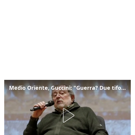
Medio Oriente, Guccini: "Guerra? Due tifoserie che si urlano contro e dimenticano vittime"