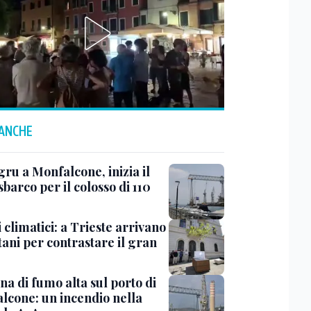
 ANCHE
ru a Monfalcone, inizia il
sbarco per il colosso di 110
 climatici: a Trieste arrivano
tani per contrastare il gran
a di fumo alta sul porto di
lcone: un incendio nella