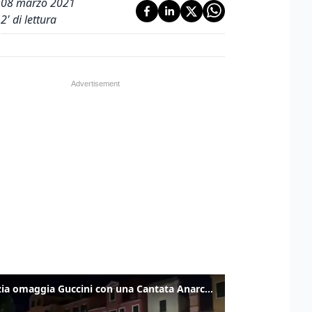
08 marzo 2021
2
' di lettura
Venezia omaggia Guccini con una Cantata Anarchica in campo Santa Margherita