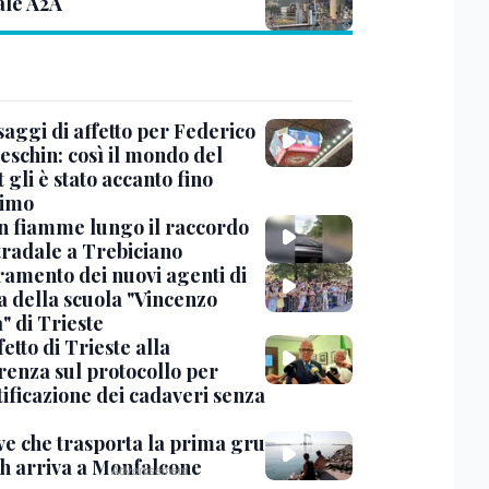
ale A2A
saggi di affetto per Federico
eschin: così il mondo del
 gli è stato accanto fino
timo
in fiamme lungo il raccordo
tradale a Trebiciano
uramento dei nuovi agenti di
a della scuola "Vincenzo
" di Trieste
fetto di Trieste alla
renza sul protocollo per
tificazione dei cadaveri senza
ve che trasporta la prima gru
th arriva a Monfalcone