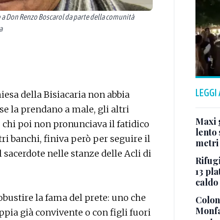
 Don Renzo Boscarol da parte della comunità
a
LEGGI
hiesa della Bisiacaria non abbia
e la prendano a male, gli altri
Maxi g
e chi poi non pronunciava il fatidico
lento 
tri banchi, finiva però per seguire il
metri
sacerdote nelle stanze delle Acli di
Rifugi
13 pla
caldo
obustire la fama del prete: uno che
Colonn
Monfa
ppia già convivente o con figli fuori