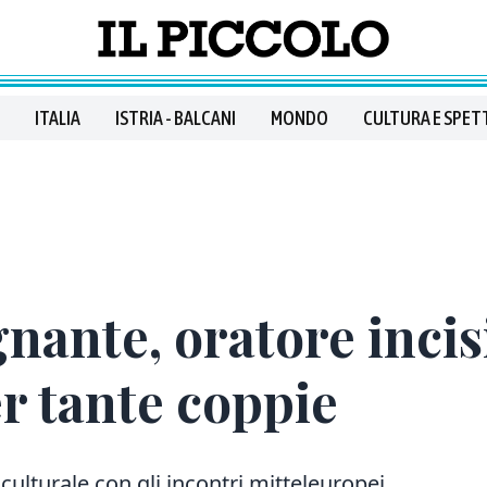
ITALIA
ISTRIA - BALCANI
MONDO
CULTURA E SPET
nante, oratore incis
r tante coppie
culturale con gli incontri mitteleuropei