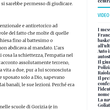
centr
 si sarebbe permesso di giudicare.
VIDEO
enzionale e antiretorico ad
I mes
ole del fatto che molte di quelle
Franc
basket
chiesa fino al battesimo o
all’ul
non abdicava al mandato. L’ars
Auto 
 cosa la schiettezza, l’empatia nel
autos
Il gi
n racconto assolutamente terreno,
Polizi
la vita a due, pur a lui sconosciuta
Raiola
 e sposato solo a Dio, sapevano
Il pre
confe
ai banali, le sue lezioni. Perché era
l'iden
nome
La na
Golia
elle scuole di Gorizia (e in