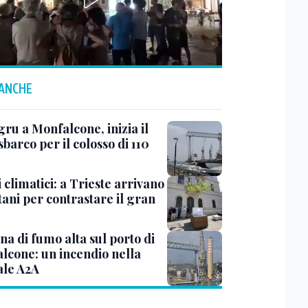
 ANCHE
ru a Monfalcone, inizia il
sbarco per il colosso di 110
 climatici: a Trieste arrivano
tani per contrastare il gran
a di fumo alta sul porto di
lcone: un incendio nella
ale A2A