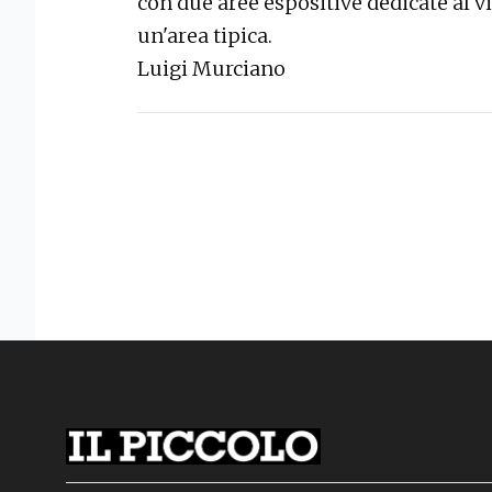
con due aree espositive dedicate al vi
un'area tipica.
Luigi Murciano