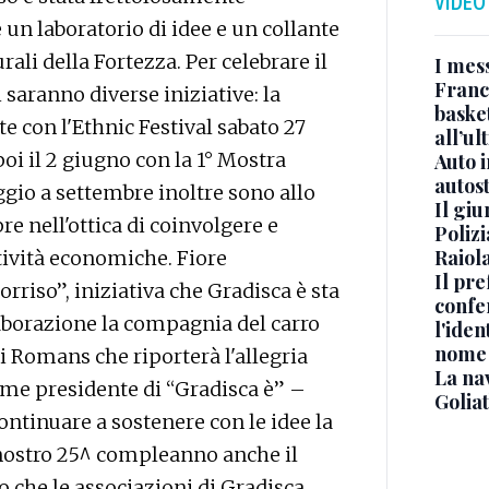
VIDEO
 un laboratorio di idee e un collante
rali della Fortezza. Per celebrare il
I mes
Franc
 saranno diverse iniziative: la
basket
e con l'Ethnic Festival sabato 27
all’ul
i il 2 giugno con la 1° Mostra
Auto 
autos
ggio a settembre inoltre sono allo
Il gi
e nell'ottica di coinvolgere e
Polizi
Raiola
ttività economiche. Fiore
Il pre
Sorriso”, iniziativa che Gradisca è sta
confe
laborazione la compagnia del carro
l'iden
nome
i Romans che riporterà l'allegria
La na
come presidente di “Gradisca è” –
Golia
ntinuare a sostenere con le idee la
 nostro 25^ compleanno anche il
che le associazioni di Gradisca