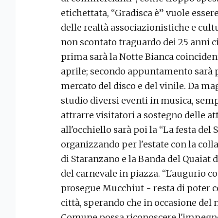
etichettata, “Gradisca è” vuole essere
delle realtà associazionistiche e cultu
non scontato traguardo dei 25 anni ci
prima sarà la Notte Bianca coincident
aprile; secondo appuntamento sarà po
mercato del disco e del vinile. Da ma
studio diversi eventi in musica, sempr
attrarre visitatori a sostegno delle a
all'occhiello sarà poi la “La festa del 
organizzando per l'estate con la col
di Staranzano e la Banda del Quaiat d
del carnevale in piazza. “L'augurio 
prosegue Mucchiut - resta di poter co
città, sperando che in occasione del
Comune possa riconoscere l'impegno 