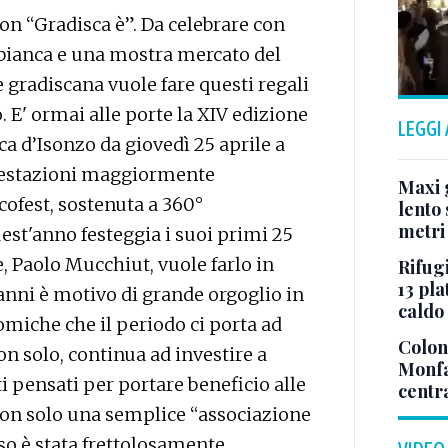
on “Gradisca è”. Da celebrare con
 bianca e una mostra mercato del
 gradiscana vuole fare questi regali
. E' ormai alle porte la XIV edizione
LEGGI
sca d’Isonzo da giovedì 25 aprile a
festazioni maggiormente
Maxi g
cofest, sostenuta a 360°
lento 
metri
est'anno festeggia i suoi primi 25
e, Paolo Mucchiut, vuole farlo in
Rifugi
13 pla
 anni è motivo di grande orgoglio in
caldo
omiche che il periodo ci porta ad
Colonn
on solo, continua ad investire a
Monfa
i pensati per portare beneficio alle
centr
 Non solo una semplice “associazione
o è stata frettolosamente