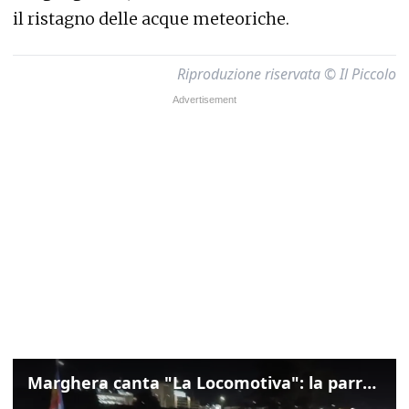
il ristagno delle acque meteoriche.
Riproduzione riservata © Il Piccolo
Marghera canta "La Locomotiva": la parrocchia della Cita ricorda Guccini